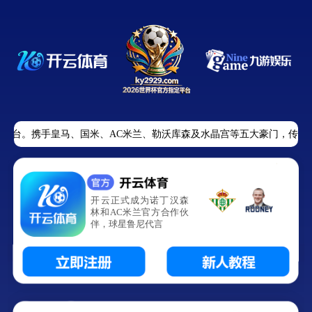
平台。携手皇马、国米、AC米兰、勒沃库森及水晶宫等五大豪门，传奇球
开云正式成为诺丁汉森
林和AC米兰官方合作伙
伴，球星鲁尼代言