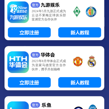
2024年5月九游正式成为
云达不莱梅足球俱乐部
亚洲官方合作伙伴
2023年8月华体会正式成
为皇家马德里官方合作
伙伴，携手共创巅峰