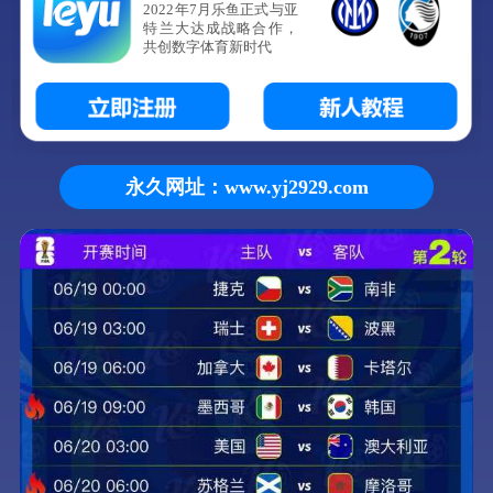
2022年7月乐鱼正式与亚
特兰大达成战略合作，
共创数字体育新时代
永久网址：www.yj2929.com