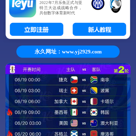
2022年7月乐鱼正式与亚
特兰大达成战略合作，
共创数字体育新时代
永久网址：www.yj2929.com