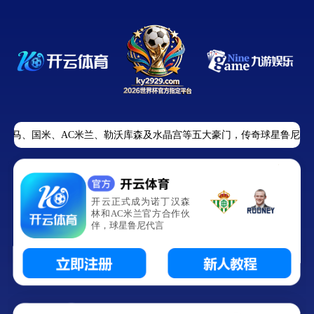
皇马、国米、AC米兰、勒沃库森及水晶宫等五大豪门，传奇球星鲁尼、皮
开云正式成为诺丁汉森
林和AC米兰官方合作伙
伴，球星鲁尼代言